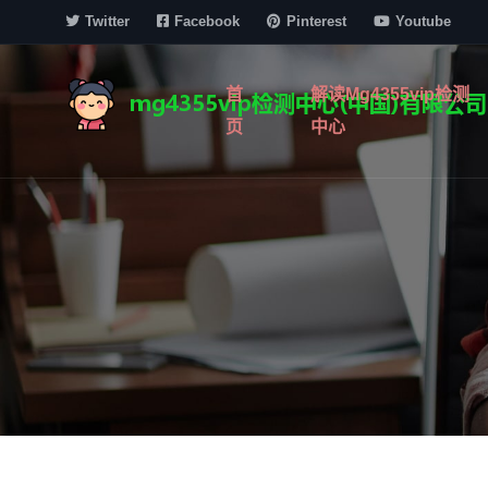
Twitter
Facebook
Pinterest
Youtube
首
解读mg4355vip检测
页
中心