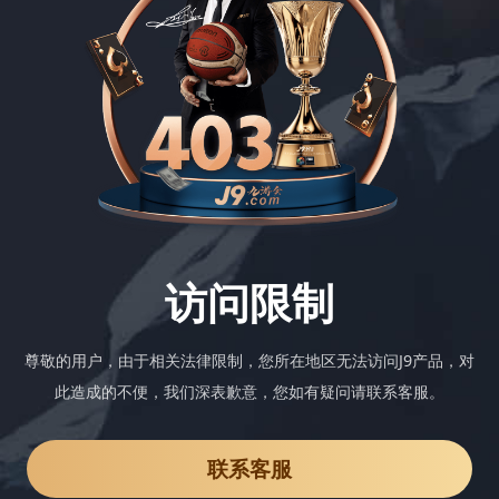
访问限制
尊敬的用户，由于相关法律限制，您所在地区无法访问J9产品，对
此造成的不便，我们深表歉意，您如有疑问请联系客服。
联系客服