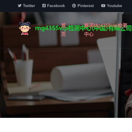
Twitter
Facebook
Pinterest
Youtube
首
解读mg4355vip检测
页
中心